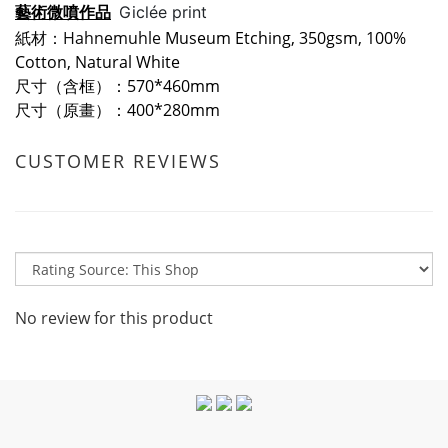
藝術微噴作品
Giclée print
紙材：
Hahnemuhle
Museum Etching, 350gsm, 100%
Cotton, Natural White
尺寸（含框）：
570*460mm
尺寸（原畫）：400*280mm
CUSTOMER REVIEWS
No review for this product