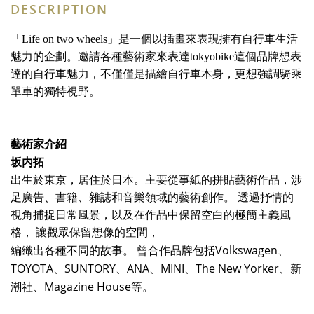
DESCRIPTION
「
Life on two wheels
」是一個以插畫來表現擁有自行車生活
魅力的企劃。
邀請各種藝術家來表達
tokyobike
這個品牌想表
達的自行車
魅力，不僅僅是描繪自行車本身，更想強調騎乘
單車的獨特視野。
藝術家介紹
坂内拓
出生於東京，居住於日本。主要從事紙的拼貼藝術作品，涉
足廣告、
書籍、雜誌和音樂領域的藝術創作。 透過抒情的
視角捕捉日常風景，
以及在作品中保留空白的極簡主義風
格， 讓觀眾保留想像的空間，
Volkswagen
編織出各種不同的故事。 曾合作品牌包括
、
TOYOTA
SUNTO
RY
ANA
MINI
The New Yorker
、
、
、
、
、新
Magazine House
潮社、
等。