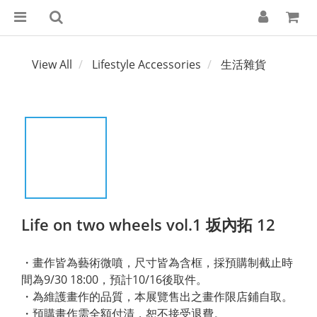
View All
Lifestyle Accessories
生活雜貨
Life on two wheels vol.1 坂內拓 12
・畫作皆為藝術微噴，尺寸皆為含框，採預購制截止時
間為9/30 18:00，預計10/16後取件。
・為維護畫作的品質，本展覽售出之畫作限店鋪自取。
・預購畫作需全額付清，恕不接受退費。