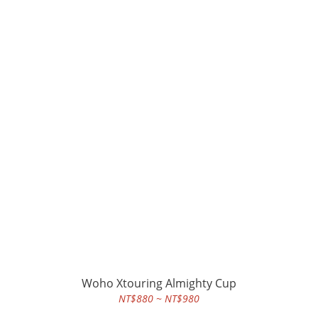
Woho Xtouring Almighty Cup
NT$880 ~ NT$980