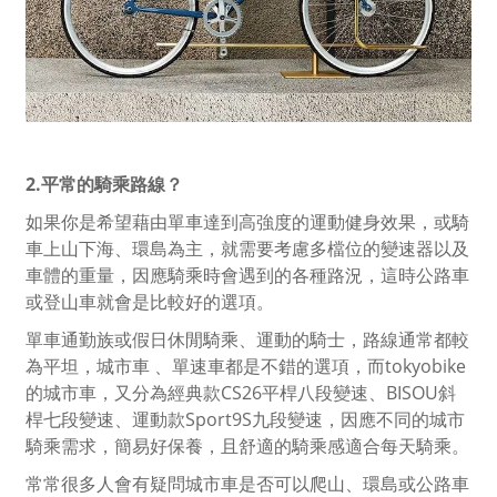
2.平常的騎乘路線？
如果你是希望藉由單車達到高強度的運動健身效果，或騎
車上山下海、環島為主，就需要考慮多檔位的變速器以及
車體的重量，因應騎乘時會遇到的各種路況，這時公路車
或登山車就會是比較好的選項。
單車通勤族或假日休閒騎乘、運動的騎士，路線通常都較
為平坦，城市車 、單速車都是不錯的選項，而tokyobike
的城市車，又分為經典款CS26平桿八段變速、BISOU斜
桿七段變速、運動款Sport9S九段變速，因應不同的城市
騎乘需求，
簡易好保養，且舒適的騎乘感適合每天騎乘。
常常很多人會有疑問城市車是否可以爬山、環島或公路車