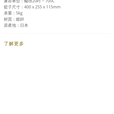
兼容車型：輪徑20吋 ~ 700C
籃子尺寸：400 x 255 x 115mm
承重：5kg
材質：鍍鋅
原產地：日本
了解更多