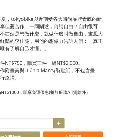
年春夏，tokyobike與近期受各大時尚品牌青睞的新
李佳蔓合作，一同闡述，何謂自由？自由很可
不盡然是想做什麼，就做什麼叫做自由，畫風大
鮮豔的李佳蔓，用他的想像力告訴人們：「真正
唯有了解自己才懂。」
件NT$750，購買三件一組NT$2,000。
作附畫筒與Li Chia Man特製貼紙，不包含畫
行添購。
NT$1000，即享免運優惠(餐飲服務/租賃除外）