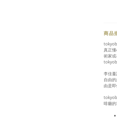
商品
tok
真正懂
術家或
tok
李佳蔓
自由的
由是即
tok
啡廳的