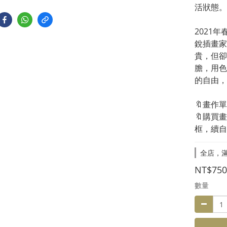
活狀態。
2021
銳插畫家
貴，但卻
膽，用色
的自由，
🔖畫作單
🔖購買畫
框，續自
全店，滿
NT$750
數量