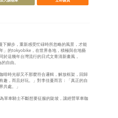
加入購物車
立即購買
們，應該慢下腳步，重新感受忙碌時所忽略的風景，才能
的tokyobike，在世界各地，積極與在地藝
同於這幾年台灣流行的日式文青清新畫風，
為的自由。
咖啡時光卻又不那麼符合邏輯，解放框架，回歸
有趣，而且好玩。」對李佳蔓而言：「真正的自
界共處。」
明治比喻為單車騎士不斷想要征服的陡坡，讓經營單車咖