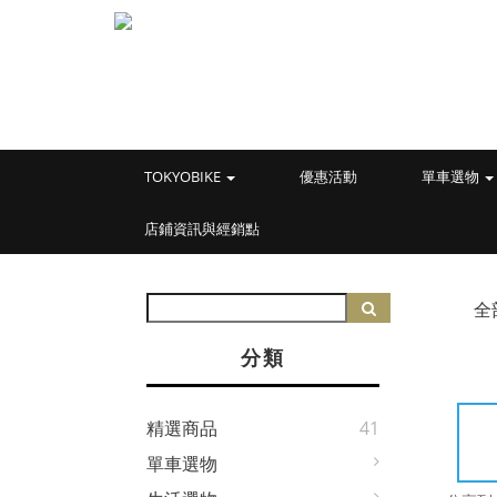
TOKYOBIKE
優惠活動
單車選物
店鋪資訊與經銷點
全
分類
精選商品
41
單車選物