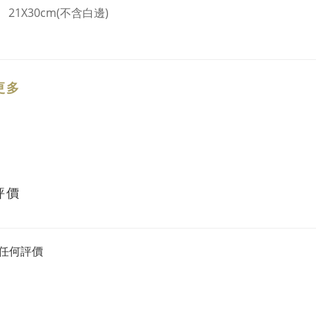
21X30cm(
不含白邊
)
更多
評價
任何評價