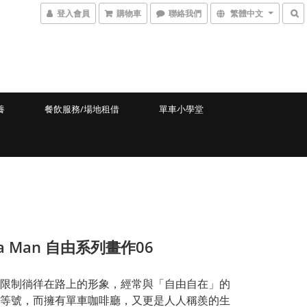
登入會員
購物車
聯絡我們
繁體中文
養
餐飲服務/場地租借
單車小學堂
hia Man 自由系列畫作06
限制徜徉在路上的形象，經常與「自由自在」的
等號，而擁有單車咖啡廳，又更是人人稱羨的生