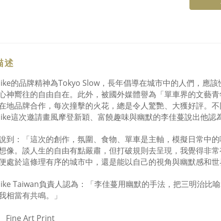
描述
yobike的品牌精神為Tokyo Slow，長年倡導在城市中的人
心神嚮往的自由自在。此外，被國外媒體譽為「單車界的文藝青年」
在地品牌合作，每次撞擊的火花，總是令人驚艷、大獲好評。不
yobike這次邀請畫風摩登新穎、富饒趣味與幽默的李佳蔓說出他認
說到：「這次的創作，氛圍、食物、單車是主軸，模擬日常中的
想像。談人生的自由有點嚴肅，但打破規則去呈現，我覺得非常
便處於這條理有序的城市中，還是能以自己的視角與幽默感和世
yobike Taiwan負責人認為：「李佳蔓用幽默的手法，把三
我相當有共鳴。」
Fine Art Print